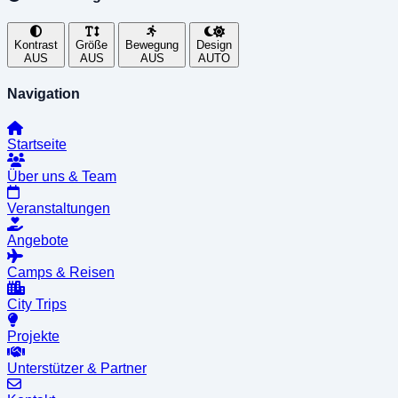
Kontrast
Größe
Bewegung
Design
AUS
AUS
AUS
AUTO
Navigation
Startseite
Über uns & Team
Veranstaltungen
Angebote
Camps & Reisen
City Trips
Projekte
Unterstützer & Partner