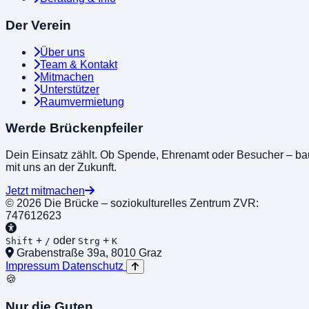
Der Verein
Über uns
Team & Kontakt
Mitmachen
Unterstützer
Raumvermietung
Werde Brückenpfeiler
Dein Einsatz zählt. Ob Spende, Ehrenamt oder Besucher – ba
mit uns an der Zukunft.
Jetzt mitmachen
© 2026 Die Brücke – soziokulturelles Zentrum
ZVR:
747612623
+
oder
+
Shift
/
Strg
K
Grabenstraße 39a, 8010 Graz
Impressum
Datenschutz
🍪
Nur die Guten.