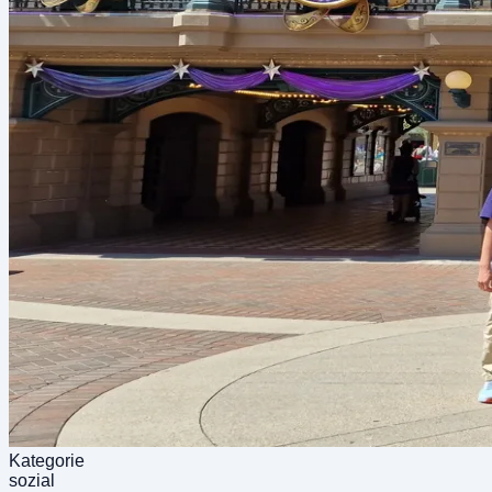
10
Archiv
40 Jahre Zeitreise.
11
Coming Soon
Shop
Merch & Handwerk.
12
Kontakt
Anfahrt & Hallo.
Grabenstraße 39a, 8010 Graz
Kategorie
sozial