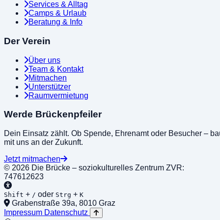
Services & Alltag
Camps & Urlaub
Beratung & Info
Der Verein
Über uns
Team & Kontakt
Mitmachen
Unterstützer
Raumvermietung
Werde Brückenpfeiler
Dein Einsatz zählt. Ob Spende, Ehrenamt oder Besucher – ba
mit uns an der Zukunft.
Jetzt mitmachen
© 2026 Die Brücke – soziokulturelles Zentrum
ZVR:
747612623
+
oder
+
Shift
/
Strg
K
Grabenstraße 39a, 8010 Graz
Impressum
Datenschutz