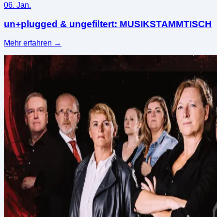
06. Jan.
un+plugged & ungefiltert: MUSIKSTAMMTISCH
Mehr erfahren
→