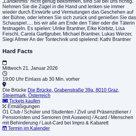
„Landkrimis“ nicht genug bekommen, sind Sie bei uns richtig.
Nehmen Sie die Zügel in die Hand und lenken sie immer
wieder durch Einwürfe und Vermutungen das Geschehen auf
der Bühne, oder lehnen Sie sich zurück und genießen Sie das
Schauspiel…. bis wir alle am Ende den Täter oder die Täterin
festnageln. Es spielen: Ulrike Brantner, Elke Körbitz, Lisa
Feischl, Carola Gartlgruber, Michael Brantner, Lukas Werzer,
Siegi Allmer An der Tontechnik und spielend: Kathi Brantner
Hard Facts
Mittwoch
21. Januar 2026
19:00 Uhr
Einlass ab 30 Min. vorher
Die Brücke
Die Brücke, Grabenstraße 39a, 8010 Graz,
Steiermark, Österreich
Tickets kaufen
Ermäßigungen
Ö1 Club / Schüler und Studenten / Zivil und Präsenzdiener /
Pensionisten und Senioren (mit Ausweis) / Acard / Menschen
mit Behinderung / Laut-Card bei Impro & Kabarett
Termin im Kalender