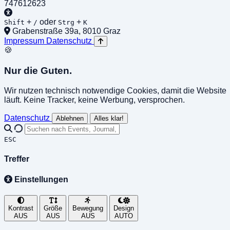
747612623
+
oder
+
Shift
/
Strg
K
Grabenstraße 39a, 8010 Graz
Impressum
Datenschutz
🍪
Nur die Guten.
Wir nutzen technisch notwendige Cookies, damit die Website
läuft. Keine Tracker, keine Werbung, versprochen.
Datenschutz
Ablehnen
Alles klar!
ESC
Treffer
Einstellungen
Kontrast
Größe
Bewegung
Design
AUS
AUS
AUS
AUTO