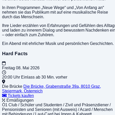
In
ihren
Programm
en „Neue Wege“ und „Von Anfang an“
nehmen sie das Publikum mit auf eine musikalische Reise
durch das Menschsein.
Ihre Lieder erzählen von Erfahrungen und Gefühlen des Alltag
und laden zu innerem Dialog und bewusstem Nachdenken ei
– oder einfach zum Zuh
ö
ren.
Ein Abend mit ehrlicher Musik und pers
ö
nlichen Geschichten.
Hard Facts
Freitag
08. Mai 2026
20:00 Uhr
Einlass ab 30 Min. vorher
Die Brücke
Die Brücke, Grabenstraße 39a, 8010 Graz,
Steiermark, Österreich
Tickets kaufen
Ermäßigungen
Ö1 Club / Schüler und Studenten / Zivil und Präsenzdiener /
Pensionisten und Senioren (mit Ausweis) / Acard / Menschen
mit Behinderung / Laut-Card bei Impro & Kabarett