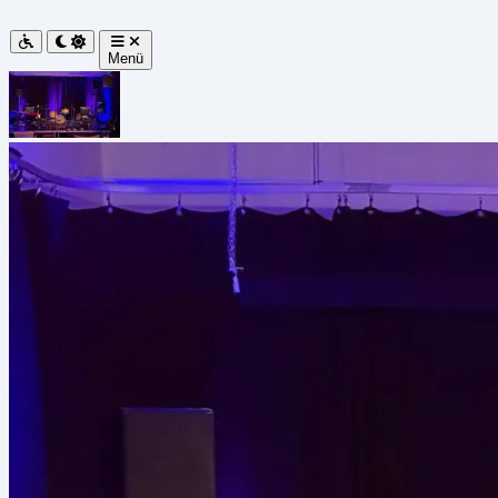
Zum Hauptinhalt springen
Die Brücke.
Menü
Schließen
Navigation
01
Kalender
Termine & Kultur.
02
Angebote
Begleitung & Alltag.
03
Urlaub
Cit-Trips & Sommercamps.
04
Projekte
Kunst & Inklusion.
05
Info-Point
Beratung & Service.
06
Dein Raum
Vermietung & Feiern.
07
Über uns
Team & Mission.
08
Mitmachen
Jobs & Ehrenamt.
09
Journal
Blog & Neuigkeiten.