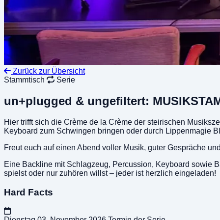
Zurück zur Übersicht
Stammtisch
Serie
un+plugged & ungefiltert: MUSIKST
Hier trifft sich die Crème de la Crème der steirischen Musiks
Keyboard zum Schwingen bringen oder durch Lippenmagie Blech
Freut euch auf einen Abend voller Musik, guter Gespräche und 
Eine Backline mit Schlagzeug, Percussion, Keyboard sowie Bass
spielst oder nur zuhören willst – jeder ist herzlich eingeladen!
Hard Facts
Dienstag
03. November 2026
Termin der Serie