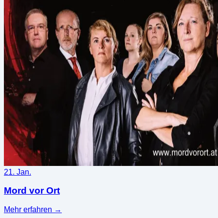
21. Jan.
Mord vor Ort
Mehr erfahren
→