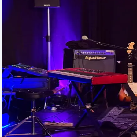
10
Archiv
40 Jahre Zeitreise.
11
Coming Soon
Shop
Merch & Handwerk.
12
Kontakt
Anfahrt & Hallo.
Grabenstraße 39a, 8010 Graz